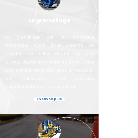
Le grenaillage
Le grenaillage est un processus
mécanique ayant pour principe de
projeter des billes d’acier sur une
surface. Après avoir impacté le sol, elles
sont ensuite recyclées dans la machine.
Les poussières sont aspirées
instantanément par un aspirateur.
En savoir plus