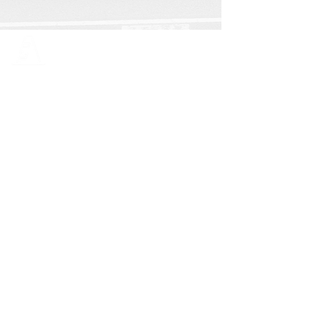
Des solutions pour tous vos
projets
Luxsols vous propose des prestations de
qualité et intervient sur tous types de
revêtements, aussi bien en intérieur
qu’en extérieur.
Fort de son expérience, Luxsols a su
diversifier son catalogue de services et
connaît un développement croissant, au
Luxembourg et en grande région.
L’équipe se tient à votre écoute afin de