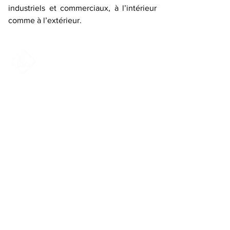
industriels et commerciaux, à l’intérieur
comme à l’extérieur.
Des services de qualité et une
prestation sur-mesure
Luxsols est la solution technique idéale
pour tous les sites publics, privés,
industriels et commerciaux.
Implantée à Bertrange depuis 2018, la
société menée par Frédéric LINGAT,
compte 6 salariés expérimentés.
Luxsols dispose de toutes les